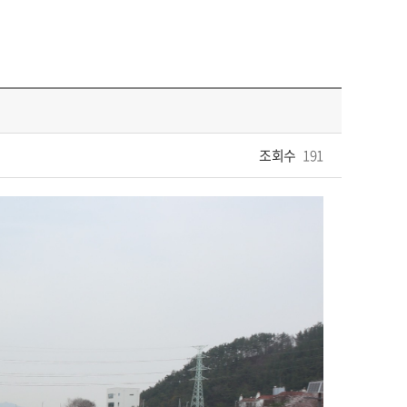
조회수
191