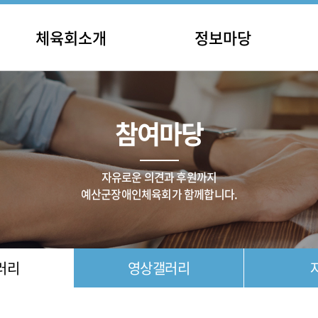
체육회소개
정보마당
인사말
충남장애인체육대회
공지
립 및 연혁
전국장애인체육대회
일정
참여마당
직 및 기구
종목별 대회
채용
주요사업
기타 대회
체육단체
대회 결과
자유로운 의견과 후원까지
오시는길
예산군장애인체육회가 함께합니다.
러리
영상갤러리