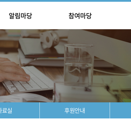
알림마당
참여마당
사항
홍보마당
안내
포토갤러리
공고
영상갤러리
자료실
후원안내
자료실
후원안내