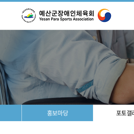
설
조
홍보마당
포토갤