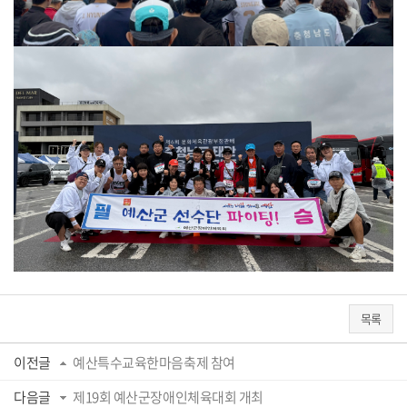
목록
이전글
예산특수교육한마음축제 참여
다음글
제19회 예산군장애인체육대회 개최