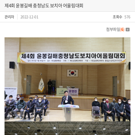
제4회 윤봉길배 충청남도 보치아 어울림대회
관리자
2022-12-01
조회수
576
첨부파일
(
6
)