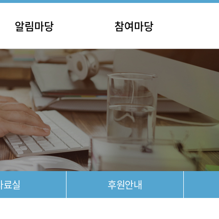
알림마당
참여마당
사항
홍보마당
안내
포토갤러리
공고
영상갤러리
자료실
후원안내
자료실
후원안내