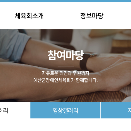
체육회소개
정보마당
인사말
충남장애인체육대회
공지
립 및 연혁
전국장애인체육대회
일정
참여마당
직 및 기구
종목별 대회
채용
주요사업
기타 대회
체육단체
대회 결과
자유로운 의견과 후원까지
오시는길
예산군장애인체육회가 함께합니다.
러리
영상갤러리