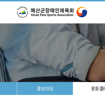
설
조
홍보마당
포토갤