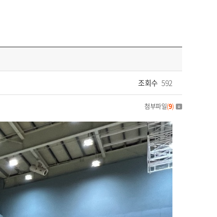
조회수
592
첨부파일
(
9
)