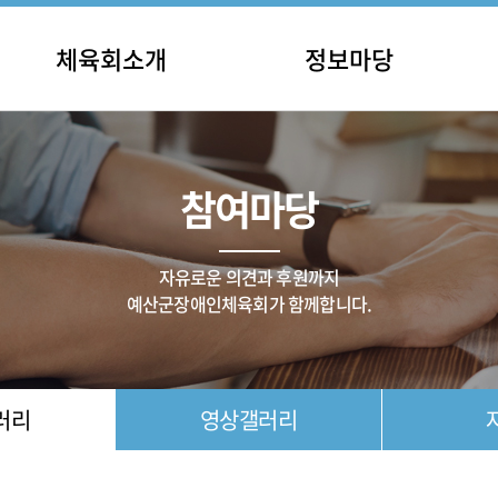
체육회소개
정보마당
인사말
충남장애인체육대회
공지
립 및 연혁
전국장애인체육대회
일정
참여마당
직 및 기구
종목별 대회
채용
주요사업
기타 대회
체육단체
대회 결과
자유로운 의견과 후원까지
오시는길
예산군장애인체육회가 함께합니다.
러리
영상갤러리