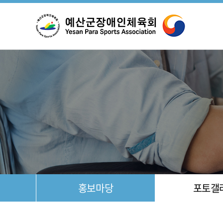
설
조
홍보마당
포토갤