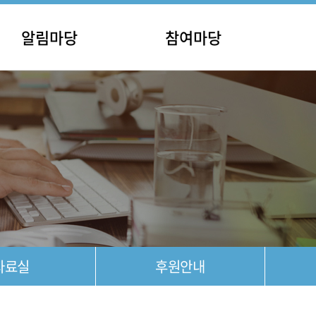
알림마당
참여마당
사항
홍보마당
안내
포토갤러리
공고
영상갤러리
자료실
후원안내
자료실
후원안내