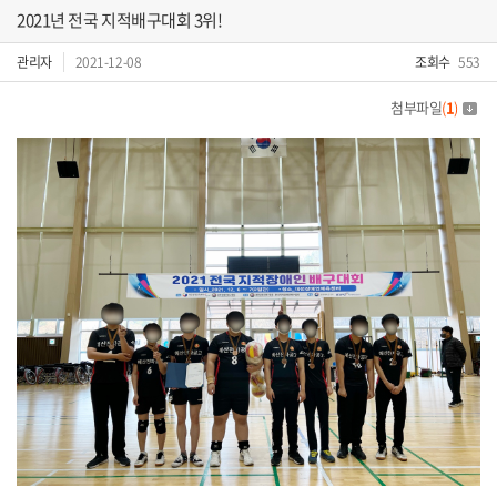
2021년 전국 지적배구대회 3위!
관리자
2021-12-08
조회수
553
첨부파일
(
1
)