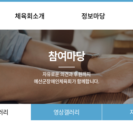
체육회소개
정보마당
인사말
충남장애인체육대회
공지
립 및 연혁
전국장애인체육대회
일정
참여마당
직 및 기구
종목별 대회
채용
주요사업
기타 대회
체육단체
대회 결과
자유로운 의견과 후원까지
오시는길
예산군장애인체육회가 함께합니다.
러리
영상갤러리