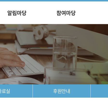
알림마당
참여마당
사항
홍보마당
안내
포토갤러리
공고
영상갤러리
자료실
후원안내
자료실
후원안내