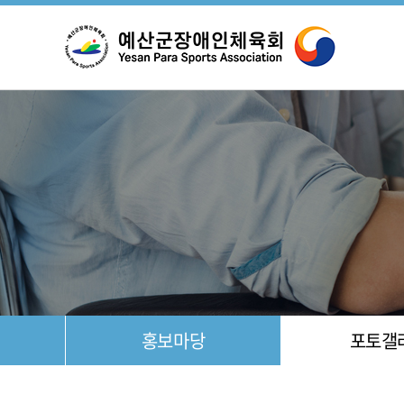
설
조
홍보마당
포토갤