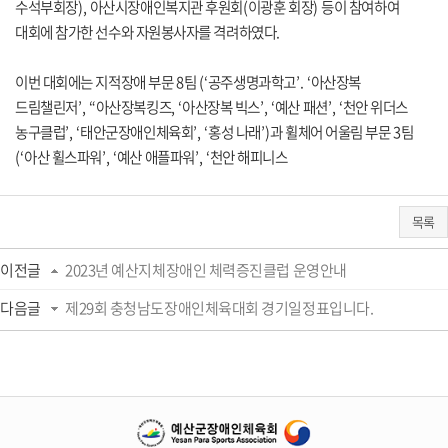
수석부회장
),
아산시장애인복지관 후원회
(
이광훈 회장
)
등이 참여하여
대회에 참가한 선수와 자원봉사자를 격려하였다
.
이번 대회에는 지적장애 부문
8
팀
(‘
공주생명과학고
’. ‘
아산장복
드림챌린저
’, “
아산장복킹즈
, ‘
아산장복 빅스
’, ‘
예산 패션
’, ‘
천안 위더스
농구클럽
’, ‘
태안군장애인체육회
’, ‘
홍성 나래
’)
과 휠체어 어울림 부문
3
팀
(‘
아산 휠스파워
’, ‘
예산 애플파워
’, ‘
천안 해피니스
목록
이전글
2023년 예산지체장애인 체력증진클럽 운영안내
다음글
제29회 충청남도장애인체육대회 경기일정표입니다.