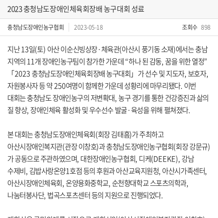
2023 충청남도장애인체육회장배 농구대회 성료
충청남도장애인농구협회
2023-05-18
조회수
898
지난
13
일
(
토
)
아산 이순신빙상장
·
체육관
(
아산시 풍기동 소재
)
에서는 충남
지역의
11
개
장애인농구팀
이 참가한 가운데
“
하나 된 감동
,
꿈을 위한 열정
”
「
2023
충청남도장애인체육회장배 농구대회
」
가 선수 및 지도자
,
보호자
,
자원봉사자 등 약
250
여명이 함께한 가운데 성황리에 마무리됐다
.
이번
대회는
충청남도 장애인농구의 저변확대
,
농구 경기를 통한 건강증진과 삶의
질 향상
,
장애인체육 활성화 및 우수선수 발굴
·
육성을 위해 펼쳐졌다
.
본 대회는
충청남도장애인체육회
(
회장 김태흠
)
가 주최하고
아산시장애인복지관
(
관장 이창호
)
과 충청남도장애인농구협회
(
회장 강문규
)
가 공동으로 주관하였으
며
,
대한장애인농구협회
,
디케
(DEEKE),
강남
수제비
,
김밥사랑온양
1
호점 등의 후원과 아산교육지원청
,
아산시가족센터
,
아산시장애인체육회
,
온양용화중학교
,
순천향대학교 스포츠의학과
,
나눔터봉사단
,
법곡스포츠센터 등의 지원으로 진행되었다
.