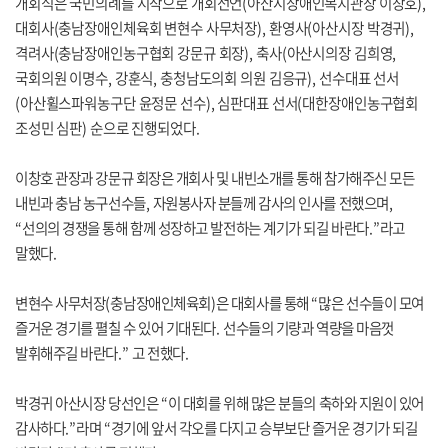
개회식은 국민의례를 시작으로 개회선언
(
아산시장애인복지관장 이창호
),
대회사
(
충남장애인체육회 변현수 사무처장
),
환영사
(
아산시장 박경귀
),
격려사
(
충남장애인농구협회 강문규 회장
),
축사
(
아산시의장 김희영
,
국회의원 이명수
,
강훈식
,
충청남도의회 의원 김응규
),
선수대표 선서
(
아산휠스파워농구단 윤정문 선수
),
심판대표 선서
(
대한장애인농구협회
조성민
심판
)
순으로 진행되었다
.
이창호 관장과 강문규 회장은 개회사 및 내빈소개를 통해 참가해주신 모든
내빈과 충남 농구선수들
,
자원봉사자 분들께 감사의 인사를 전했으며
,
“
선의의 경쟁을 통해 함께 성장하고 발전하는 계기가 되길 바란다
.”
라고
말했다
.
변현수 사무처장
(
충남장애인체육회
)
은 대회사를 통해
“
많은 선수들이 모여
즐거운 경기를 펼칠 수 있어 기대된다
.
선수들의 기량과 역량을 마음껏
발휘해주길 바란다
.”
고 전했다
.
박경귀 아산시장 당선인은
“
이 대회를 위해 많은 분들의 축하와 지원이 있어
감사하다
.”
라며
“
경기에 앞서 각오를 다지고 승부보단 즐거운 경기가 되길