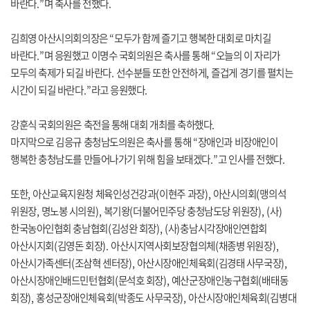
바란다
.”
며 축사를 전했다
.
김희영 아산시의회의장은
“
모두가 함께 즐기고 행복한 대회로 마치길
바란다
.”
며 응원했고 이명수 국회의원은 축사를 통해
“
오늘의 이 자리가
모두의 축제가 되길 바란다
.
선수분들 또한 안전하게
,
즐겁게 경기를 펼치는
시간이 되길 바란다
.”
라고 응원했다
.
강훈식 국회의원은 축전을 통해 대회 개최를 축하했다
.
마지막으로 김응규 충청남도의원은 축사를 통해
“
장애인과 비장애인이
행복한 충청남도를 만들어나가기 위해 힘을 보태겠다
.”
고 인사를 전했다
.
또한
,
아산교육지원청 체육인성건강과
(
이현주 과장
),
아산시의회
(
맹의석
위원장
,
명노봉 시의원
),
복기왕
(
더불어민주당 충청남도당 위원장
), (
사
)
한국농아인협회 충남협회
(
김성완 회장
), (
사
)
충남시각장애인연합회
아산시지회
(
김영돈 회장
).
아산시지역사회보장협의체
(
채종병 위원장
),
아산시가족센터
(
조삼혁 센터장
),
아산시장애인체육회
(
김경태 사무국장
),
아산시장애인배드민턴협회
(
문석호 회장
),
예산군장애인농구협회
(
배태동
회장
),
홍성군장애인체육회
(
박종도 사무국장
),
아산시장애인체육회
(
김병대