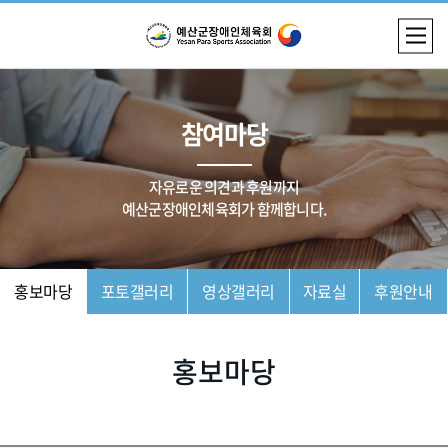
참여마당
자유로운 의견과 후원까지
예산군장애인체육회가 함께합니다.
홍보마당
포토갤러리
영상갤러리
자료실
후원안내
홍보마당