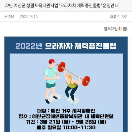
22년 예산군 생활체육지원사업 '으라차차 체력증진클럽' 운영안내
권수정
2022-03-10
조회수
585
첨부파일
(
1
)