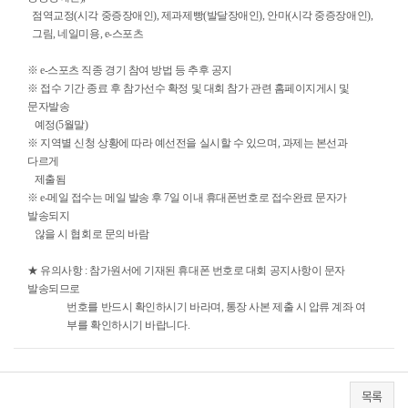
점역교정(시각 중증장애인), 제과제빵(발달장애인), 안마(시각 중증장애인),
그림, 네일미용, e-스포츠
※ e-스포츠 직종 경기 참여 방법 등 추후 공지
※ 접수 기간 종료 후 참가선수 확정 및 대회 참가 관련 홈페이지게시 및
문자발송
예정(5월말)
※ 지역별 신청 상황에 따라 예선전을 실시할 수 있으며, 과제는 본선과
다르게
제출됨
※ e-메일 접수는 메일 발송 후 7일 이내 휴대폰번호로 접수완료 문자가
발송되지
않을 시 협회로 문의 바람
★ 유의사항 : 참가원서에 기재된 휴대폰 번호로 대회 공지사항이 문자
발송되므로
번호를 반드시 확인하시기 바라며, 통장 사본 제출 시 압류 계좌 여
부를 확인하시기 바랍니다.
목록