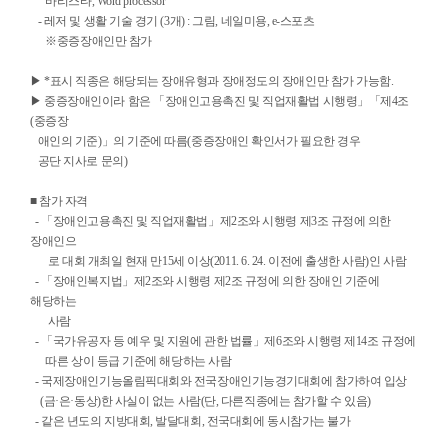
바리스타, Word processor
- 레저 및 생활 기술 경기 (3개) : 그림, 네일미용, e-스포츠
※중증장애인만 참가
▶ *표시 직종은 해당되는 장애유형과 장애정도의 장애인만 참가 가능함.
▶ 중증장애인이라 함은 「장애인고용촉진 및 직업재활법 시행령」「제4조
(중증장
애인의 기준)」의 기준에 따름(중증장애인 확인서가 필요한 경우
공단 지사로 문의)
■ 참가 자격
- 「장애인고용촉진 및 직업재활법」제2조와 시행령 제3조 규정에 의한
장애인으
로 대회 개최일 현재 만15세 이상(2011. 6. 24. 이전에 출생한 사람)인 사람
- 「장애인복지법」제2조와 시행령 제2조 규정에 의한 장애인 기준에
해당하는
사람
- 「국가유공자 등 예우 및 지원에 관한 법률」제6조와 시행령 제14조 규정에
따른 상이 등급 기준에 해당하는 사람
- 국제장애인기능올림픽대회와 전국장애인기능경기대회에 참가하여 입상
(금·은·동상)한 사실이 없는 사람(단, 다른직종에는 참가할 수 있음)
- 같은 년도의 지방대회, 발달대회, 전국대회에 동시참가는 불가