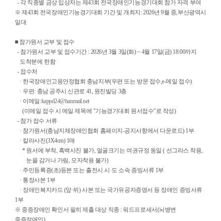
- 각 직종별 금상 입상자는 제43회 전국장애인기능경기대회 참가 자격 부여
※ 제43회 전국장애인기능경기대회 기간 및 개최지: 2026년 9월 중,부산광역시
일대
■ 참가원서 교부 및 접수
- 참가원서 교부 및 접수기간 : 2026년 3월 3일(화) ~ 4월 17일(금) 18:00까지
도착분에 한함
- 접수처
· 한국장애인고용안정협회 충남지부(우편 또는 방문 접수,e-메일 접수)
· 우편: 충남 공주시 신관로 41, 원진빌딩 3층
· 이메일:
kappd24@hanmail.net
(이메일 접수 시 메일 제목에 "기능경기대회 원서접수"로 작성)
- 참가 접수 서류
· 참가원서(충남지체장애인협회 홈페이지-공지사항에서 다운로드) 1부
· 칼라사진(3X4cm) 1매
* 원서에 부착, 흑백사진 불가, 얼굴크기는 여권규정 동일 ( 선그라스 착용,
눈을 감거나 가림, 모자착용 불가)
· 주민등록증(초)등본 또는 출전시 시·도 소속 증빙서류 1부
· 통장사본 1부
· 장애인복지카드 (앞·뒤) 사본 또는 국가유공자증명서 등 장애인 증빙서류
1부
※ 중증장애인 확인서 필히 제출 대상 직종 : 워드프로세서(뇌병변
중증장애인),