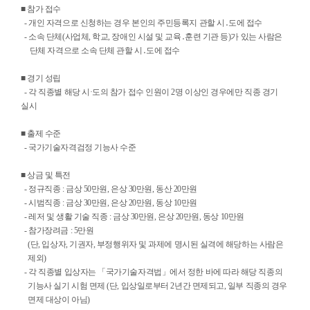
■ 참가 접수
- 개인 자격으로 신청하는 경우 본인의 주민등록지 관할 시․도에 접수
- 소속 단체(사업체, 학교, 장애인 시설 및 교육․훈련 기관 등)가 있는 사람은
단체 자격으로 소속 단체 관할 시․도에 접수
■ 경기 성립
- 각 직종별 해당 시·도의 참가 접수 인원이 2명 이상인 경우에만 직종 경기
실시
■ 출제 수준
- 국가기술자격검정 기능사 수준
■ 상금 및 특전
- 정규직종 : 금상 50만원, 은상 30만원, 동산 20만원
- 시범직종 : 금상 30만원, 은상 20만원, 동상 10만원
- 레저 및 생활 기술 직종 : 금상 30만원, 은상 20만원, 동상 10만원
- 참가장려금 : 5만원
(단, 입상자, 기권자, 부정행위자 및 과제에 명시된 실격에 해당하는 사람은
제외)
- 각 직종별 입상자는 「국가기술자격법」에서 정한 바에 따라 해당 직종의
기능사 실기 시험 면제 (단, 입상일로부터 2년간 면제되고, 일부 직종의 경우
면제 대상이 아님)