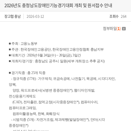
2026년도 충청남도장애인기능경기대회 개최 및 원서접수 안내
장고협 충남
2026-03-12
조회수
264
첨부파일
(
1
)
■ 주최 : 고용노동부
■ 주관 : 한국장애인고용공단, 한국장애인고용안정협회 충남지부
■ 대회기간 : 2026년 6월 24일(수) ~ 26일(금), 3일간
■ 개최지/경기장 : 충청남도 공주시 일원(세부 개최장소 추후 공지)
■ 경기직종 : 총 25개 직종
- 정규직종 (17개) : 가구제작, 귀금속공예, 나전칠기, 목공예, 시각디자인,
양복,
양장, 워드프로세서(뇌병변 중증장애인*), 웹디자인개발,
전산응용기계제도
(CAD), 전자출판, 점역교정(시각중증장애인*), 컴퓨터수리,
컴퓨터프로그래밍,
컴퓨터활용능력, 한복, 화훼장식
- 시범직종 (5개) : 자전거조립, 제과제빵(발달장애인*), 안마(시각
중증장애인*)