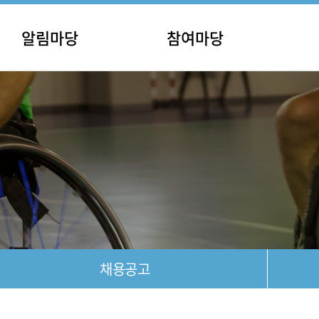
알림마당
참여마당
사항
홍보마당
안내
포토갤러리
공고
영상갤러리
자료실
후원안내
채용공고