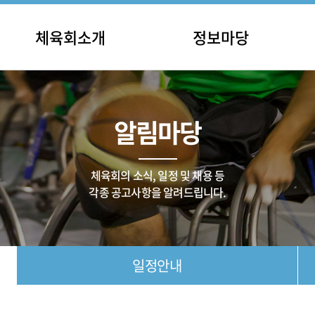
체육회소개
정보마당
인사말
충남장애인체육대회
공지
립 및 연혁
전국장애인체육대회
일정
알림마당
직 및 기구
종목별 대회
채용
주요사업
기타 대회
체육단체
대회 결과
체육회의 소식, 일정 및 채용 등
오시는길
각종 공고사항을 알려드립니다.
일정안내