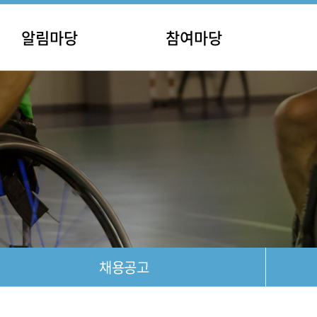
알림마당
참여마당
사항
홍보마당
안내
포토갤러리
공고
영상갤러리
자료실
후원안내
채용공고