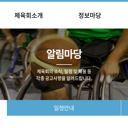
체육회소개
정보마당
인사말
충남장애인체육대회
공지
립 및 연혁
전국장애인체육대회
일정
알림마당
직 및 기구
종목별 대회
채용
주요사업
기타 대회
체육단체
대회 결과
체육회의 소식, 일정 및 채용 등
오시는길
각종 공고사항을 알려드립니다.
일정안내