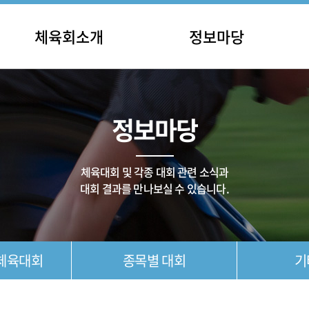
체육회소개
정보마당
인사말
충남장애인체육대회
공지
립 및 연혁
전국장애인체육대회
일정
정보마당
직 및 기구
종목별 대회
채용
주요사업
기타 대회
체육단체
대회 결과
체육대회 및 각종 대회 관련 소식과
오시는길
대회 결과를 만나보실 수 있습니다.
체육대회
종목별 대회
기