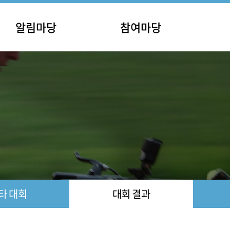
알림마당
참여마당
사항
홍보마당
안내
포토갤러리
공고
영상갤러리
자료실
후원안내
타 대회
대회 결과